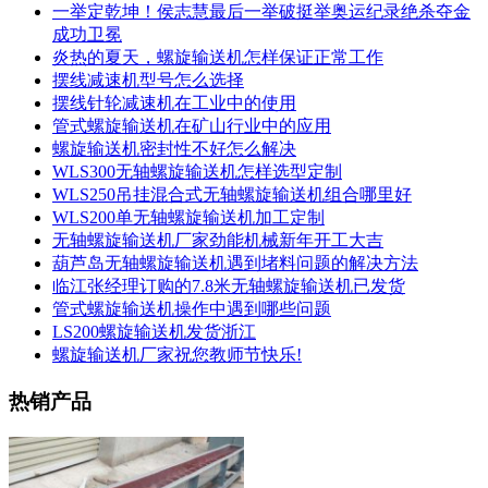
一举定乾坤！侯志慧最后一举破挺举奥运纪录绝杀夺金
成功卫冕
炎热的夏天，螺旋输送机怎样保证正常工作
摆线减速机型号怎么选择
摆线针轮减速机在工业中的使用
管式螺旋输送机在矿山行业中的应用
螺旋输送机密封性不好怎么解决
WLS300无轴螺旋输送机怎样选型定制
WLS250吊挂混合式无轴螺旋输送机组合哪里好
WLS200单无轴螺旋输送机加工定制
无轴螺旋输送机厂家劲能机械新年开工大吉
葫芦岛无轴螺旋输送机遇到堵料问题的解决方法
临江张经理订购的7.8米无轴螺旋输送机已发货
管式螺旋输送机操作中遇到哪些问题
LS200螺旋输送机发货浙江
螺旋输送机厂家祝您教师节快乐!
热销产品