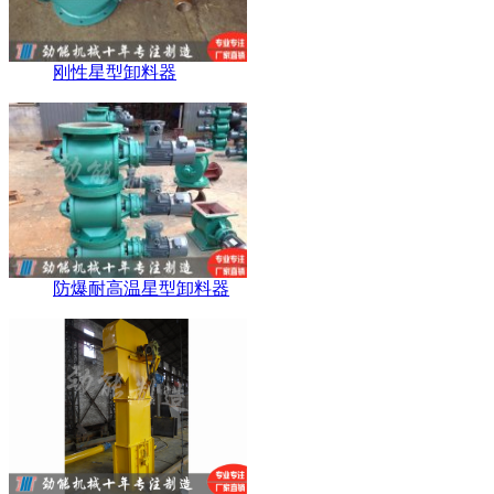
刚性星型卸料器
防爆耐高温星型卸料器