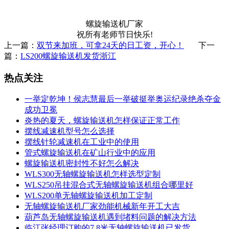
螺旋输送机厂家
祝所有老师节日快乐!
上一篇：
双节来加班，可拿24天的日工资，开心！
下一
篇：
LS200螺旋输送机发货浙江
热点关注
一举定乾坤！侯志慧最后一举破挺举奥运纪录绝杀夺金
成功卫冕
炎热的夏天，螺旋输送机怎样保证正常工作
摆线减速机型号怎么选择
摆线针轮减速机在工业中的使用
管式螺旋输送机在矿山行业中的应用
螺旋输送机密封性不好怎么解决
WLS300无轴螺旋输送机怎样选型定制
WLS250吊挂混合式无轴螺旋输送机组合哪里好
WLS200单无轴螺旋输送机加工定制
无轴螺旋输送机厂家劲能机械新年开工大吉
葫芦岛无轴螺旋输送机遇到堵料问题的解决方法
临江张经理订购的7.8米无轴螺旋输送机已发货