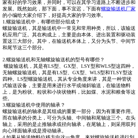
家有好的学习效果，并同时，可以在其学习道路上不断进步和
发展。既然如此，那下面，事不宜迟，下面有
螺旋输送机厂家
的小编给大家介绍下，好提高大家的学习效率。
1.螺旋输送机中，有哪些部分组成？
螺旋输送机，其是输送机中一常见和常用种类，所以，该输送
机应用广泛。其在构成上，主要是由本体、进出装置和驱动装
置这三大部分。其中，在输送机本体上，又分为头节、中间节
和尾节这三个部分。
2.螺旋输送机和无轴螺旋输送机的型号有哪些？
螺旋输送机，其是有LS型、GX型、LSY型和WLS型这四种，
无轴螺旋输送机，其是有LS型、GX型、WLS型和TLSY型这
四种。LS型螺旋输送机，其从专业角度来讲，其是一种管状
式输送设备，主要是用来进行水平或倾斜输送，在输送物料
上，是为粉状、粒状和小块状物料，比如煤、水泥和粮食等这
些。
3.螺旋输送机中使用的轴承？
螺旋输送机的轴承是其组成的重要一部分，因为有重要作用。
而在轴承的分类上，可分为头轴、中间轴和尾轴这三个。在头
轴上，采用的是止推轴承或径向轴承，在尾轴上，则采用双列
向心球面轴承或是滑动轴承。
4.如果从输送物料位移方向这一角度，来对螺旋输送机进行划