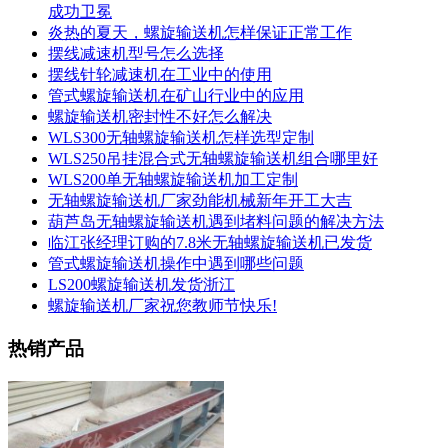
成功卫冕
炎热的夏天，螺旋输送机怎样保证正常工作
摆线减速机型号怎么选择
摆线针轮减速机在工业中的使用
管式螺旋输送机在矿山行业中的应用
螺旋输送机密封性不好怎么解决
WLS300无轴螺旋输送机怎样选型定制
WLS250吊挂混合式无轴螺旋输送机组合哪里好
WLS200单无轴螺旋输送机加工定制
无轴螺旋输送机厂家劲能机械新年开工大吉
葫芦岛无轴螺旋输送机遇到堵料问题的解决方法
临江张经理订购的7.8米无轴螺旋输送机已发货
管式螺旋输送机操作中遇到哪些问题
LS200螺旋输送机发货浙江
螺旋输送机厂家祝您教师节快乐!
热销产品