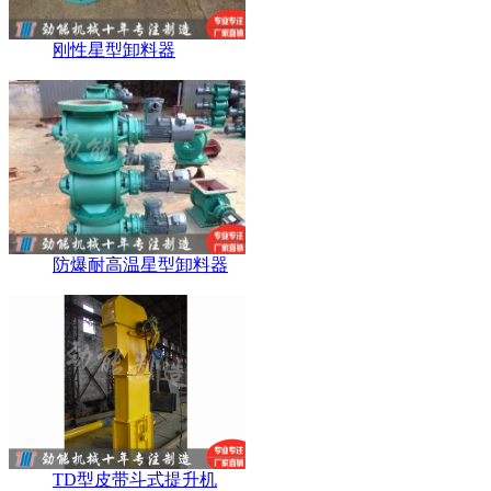
刚性星型卸料器
防爆耐高温星型卸料器
TD型皮带斗式提升机