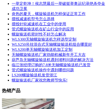
一举定乾坤！侯志慧最后一举破挺举奥运纪录绝杀夺金
成功卫冕
炎热的夏天，螺旋输送机怎样保证正常工作
摆线减速机型号怎么选择
摆线针轮减速机在工业中的使用
管式螺旋输送机在矿山行业中的应用
螺旋输送机密封性不好怎么解决
WLS300无轴螺旋输送机怎样选型定制
WLS250吊挂混合式无轴螺旋输送机组合哪里好
WLS200单无轴螺旋输送机加工定制
无轴螺旋输送机厂家劲能机械新年开工大吉
葫芦岛无轴螺旋输送机遇到堵料问题的解决方法
临江张经理订购的7.8米无轴螺旋输送机已发货
管式螺旋输送机操作中遇到哪些问题
LS200螺旋输送机发货浙江
螺旋输送机厂家祝您教师节快乐!
热销产品