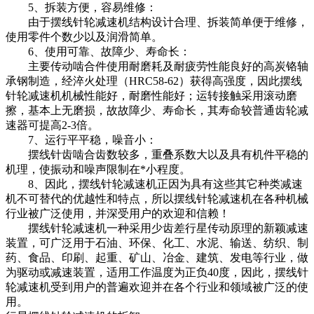
5、拆装方便，容易维修：
由于摆线针轮减速机结构设计合理、拆装简单便于维修，
使用零件个数少以及润滑简单。
6、使用可靠、故障少、寿命长：
主要传动啮合件使用耐磨耗及耐疲劳性能良好的高炭铬轴
承钢制造，经淬火处理（HRC58-62）获得高强度，因此摆线
针轮减速机机械性能好，耐磨性能好；运转接触采用滚动磨
擦，基本上无磨损，故故障少、寿命长，其寿命较普通齿轮减
速器可提高2-3倍。
7、运行平平稳，噪音小：
摆线针齿啮合齿数较多，重叠系数大以及具有机件平稳的
机理，使振动和噪声限制在*小程度。
8、因此，摆线针轮减速机正因为具有这些其它种类减速
机不可替代的优越性和特点，所以摆线针轮减速机在各种机械
行业被广泛使用，并深受用户的欢迎和信赖！
摆线针轮减速机一种采用少齿差行星传动原理的新颖减速
装置，可广泛用于石油、环保、化工、水泥、输送、纺织、制
药、食品、印刷、起重、矿山、冶金、建筑、发电等行业，做
为驱动或减速装置，适用工作温度为正负40度，因此，摆线针
轮减速机受到用户的普遍欢迎并在各个行业和领域被广泛的使
用。