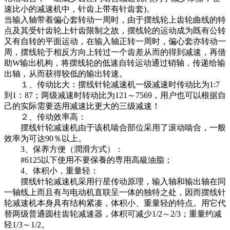
速比小的减速机中，针齿上带有针齿套)。
当输入轴带着偏心套转动一周时，由于摆线轮上齿轮曲线的特
点及其受针齿轮上针齿限制之故，摆线轮的运动成为既有公转
又有自转的平面运动，在输入轴正转一周时，偏心套亦转动一
周，摆线轮于相反方向上转过一个齿差从而的得到减速，再借
助W输出机构，将摆线轮的低速自转运动通过销轴，传递给输
出轴，从而获得较低的输出转速。
１、传动比大：摆线针轮减速机一级减速时传动比为1:7
到1：87；两级减速时转动比为121～7569，用户也可以根据自
己的实际需要选用减速比更大的三级减速！
２、传动效率高：
摆线针轮减速机由于该机啮合部位采用了滚动啮合，一般
效率为可达90％以上。
3、保养方便（潤滑方式）：
#6125以下使用不要保養的専用高級油脂；
4、体积小，重量轻：
摆线针轮减速机采用行星传动原理，输入轴和输出轴在同
一轴线上而且有与电动机直联呈一体的独特之处，因而摆线针
轮减速机本身具有结构紧凑，体积小、重量轻的特点。用它代
替两级普通圆柱齿轮减速器，体积可减少1/2～2/3；重量约减
轻1/3～1/2。