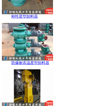
刚性星型卸料器
防爆耐高温星型卸料器