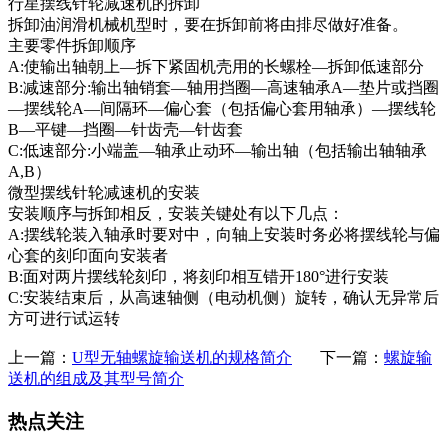
行星摆线针轮减速机的拆卸
拆卸油润滑机械机型时，要在拆卸前将由排尽做好准备。
主要零件拆卸顺序
A:使输出轴朝上—拆下紧固机壳用的长螺栓—拆卸低速部分
B:减速部分:输出轴销套—轴用挡圈—高速轴承A—垫片或挡圈
—摆线轮A—间隔环—偏心套（包括偏心套用轴承）—摆线轮
B—平键—挡圈—针齿壳—针齿套
C:低速部分:小端盖—轴承止动环—输出轴（包括输出轴轴承
A,B）
微型摆线针轮减速机的安装
安装顺序与拆卸相反，安装关键处有以下几点：
A:摆线轮装入轴承时要对中，向轴上安装时务必将摆线轮与偏
心套的刻印面向安装者
B:面对两片摆线轮刻印，将刻印相互错开180°进行安装
C:安装结束后，从高速轴侧（电动机侧）旋转，确认无异常后
方可进行试运转
上一篇：
U型无轴螺旋输送机的规格简介
下一篇：
螺旋输
送机的组成及其型号简介
热点关注