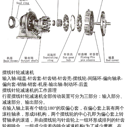
摆线针轮减速机
输入轴-端盖-针齿套-针齿销-针齿壳-摆线轮-间隔环-偏向轴承-
偏向套-销轴-销套-机座-输出轴-制动环-后盖
摆线针轮减速机的工作原理
行星摆线针轮减速机全部传动装置可分为三部分：输入部分、
减速部分、输出部分。
在输入轴上装有个错位180°的双偏心套，在偏心套上装有两个
滚柱轴承，形成H机构，两个摆线轮的中心孔即为偏心套上转
臂轴承的滚道，并由摆线轮与针齿轮上一组环形成排列的针齿
轮相啮合，一组成少齿差内啮合减速机构(为了减少摩擦，在