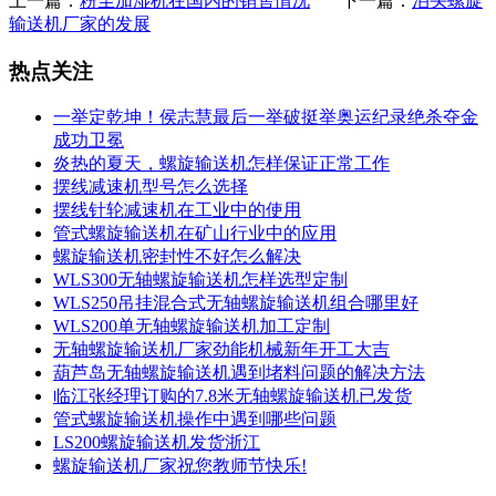
上一篇：
粉尘加湿机在国内的销售情况
下一篇：
泊头螺旋
输送机厂家的发展
热点关注
一举定乾坤！侯志慧最后一举破挺举奥运纪录绝杀夺金
成功卫冕
炎热的夏天，螺旋输送机怎样保证正常工作
摆线减速机型号怎么选择
摆线针轮减速机在工业中的使用
管式螺旋输送机在矿山行业中的应用
螺旋输送机密封性不好怎么解决
WLS300无轴螺旋输送机怎样选型定制
WLS250吊挂混合式无轴螺旋输送机组合哪里好
WLS200单无轴螺旋输送机加工定制
无轴螺旋输送机厂家劲能机械新年开工大吉
葫芦岛无轴螺旋输送机遇到堵料问题的解决方法
临江张经理订购的7.8米无轴螺旋输送机已发货
管式螺旋输送机操作中遇到哪些问题
LS200螺旋输送机发货浙江
螺旋输送机厂家祝您教师节快乐!