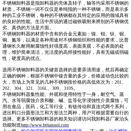
不锈钢卸料器是指卸料器的壳体及转子，轴等均采用不锈钢的
材质，不锈钢一词不仅仅是单纯指的一种不锈钢，而是表示多
种的工业不锈钢，每种的不锈钢都在其特定的应用的领域具有
的良好的性能。生活中所说的通过磁铁吸附来辨别的不锈钢优
劣、真伪的方法是片面。
不锈钢卸料器的材质中含有的合金元素如：镍、钼、钛、铌、
铜、氮等，以满足各种用途对不锈钢组织和性能的要求，比普
通钢长久耐用耐腐蚀性好强度高，表面美观，不必表面的处
理，维护简单清洁，光洁度的高焊接性能好，具有无磁或弱磁
性，硬度高的优点。
选用不锈钢卸料器的关键首选择的是要弄清用途，然后再确定
正确的钢种，根据不锈钢中镍含量的多少，价格波动也比较的
大，市场上为常见的几种不锈钢按价格的高低依次为：201、
202、304、321、316L、309、310S。
不锈钢卸料器集性能、外观和使用特性于一身，耐空气、蒸
汽、水等弱腐蚀介质和酸、碱、盐等化学浸蚀性介质腐蚀，可
用在食品，医药，化工等行业，有链传动和直连式两个系列，
进出料口分圆形法兰和方形法兰两种，用户可根据需要自行的
选择。更多不锈钢卸料器的相关知识请访问我卸料器厂家泊头
劲能制造
http://www.btjiansuji.com