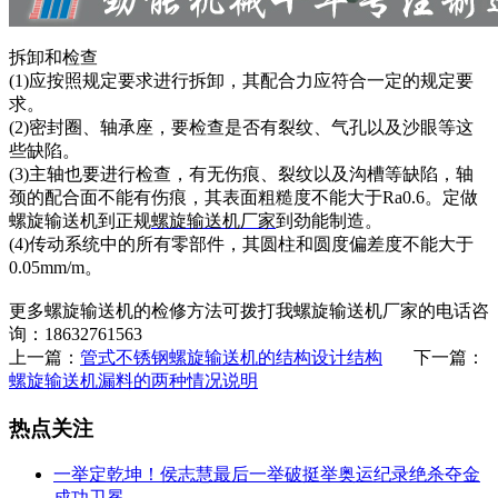
拆卸和检查
(1)应按照规定要求进行拆卸，其配合力应符合一定的规定要
求。
(2)密封圈、轴承座，要检查是否有裂纹、气孔以及沙眼等这
些缺陷。
(3)主轴也要进行检查，有无伤痕、裂纹以及沟槽等缺陷，轴
颈的配合面不能有伤痕，其表面粗糙度不能大于Ra0.6。定做
螺旋输送机到正规
螺旋输送机厂家
到劲能制造。
(4)传动系统中的所有零部件，其圆柱和圆度偏差度不能大于
0.05mm/m。
更多螺旋输送机的检修方法可拨打我螺旋输送机厂家的电话咨
询：18632761563
上一篇：
管式不锈钢螺旋输送机的结构设计结构
下一篇：
螺旋输送机漏料的两种情况说明
热点关注
一举定乾坤！侯志慧最后一举破挺举奥运纪录绝杀夺金
成功卫冕