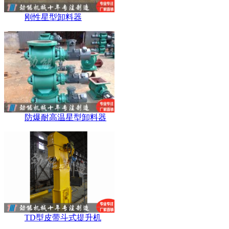
刚性星型卸料器
防爆耐高温星型卸料器
TD型皮带斗式提升机